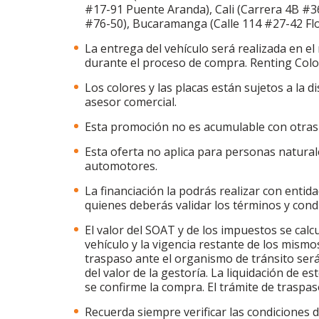
#17-91 Puente Aranda), Cali (Carrera 4B #36
#76-50), Bucaramanga (Calle 114 #27-42 Flor
La entrega del vehículo será realizada en 
durante el proceso de compra. Renting Col
Los colores y las placas están sujetos a la d
asesor comercial.
Esta promoción no es acumulable con otra
Esta oferta no aplica para personas naturale
automotores.
La financiación la podrás realizar con entid
quienes deberás validar los términos y condi
El valor del SOAT y de los impuestos se cal
vehículo y la vigencia restante de los mismos
traspaso ante el organismo de tránsito será 
del valor de la gestoría. La liquidación de e
se confirme la compra. El trámite de trasp
Recuerda siempre verificar las condiciones d