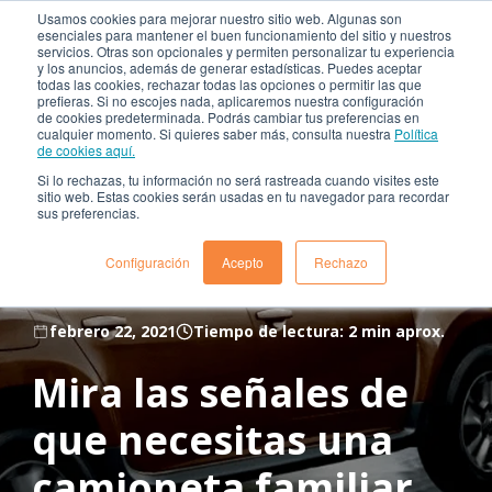
Usamos cookies para mejorar nuestro sitio web. Algunas son
esenciales para mantener el buen funcionamiento del sitio y nuestros
servicios. Otras son opcionales y permiten personalizar tu experiencia
y los anuncios, además de generar estadísticas. Puedes aceptar
todas las cookies, rechazar todas las opciones o permitir las que
prefieras. Si no escojes nada, aplicaremos nuestra configuración
de cookies predeterminada. Podrás cambiar tus preferencias en
cualquier momento. Si quieres saber más, consulta nuestra
Política
de cookies aquí.
Si lo rechazas, tu información no será rastreada cuando visites este
sitio web. Estas cookies serán usadas en tu navegador para recordar
sus preferencias.
Configuración
Acepto
Rechazo
,
Renault Duster en Colombia
Renault Duster
febrero 22, 2021
Tiempo de lectura: 2 min aprox.
Mira las señales de
que necesitas una
camioneta familiar