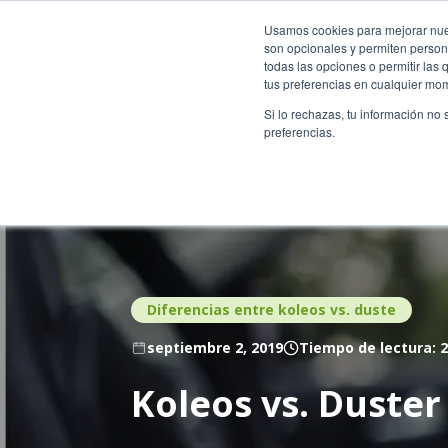
Usados Renting Colombia
Renting Colombia
Locali
Usamos cookies para mejorar nuest
son opcionales y permiten persona
todas las opciones o permitir las
tus preferencias en cualquier mo
Catálogo
Qui
Si lo rechazas, tu información no
preferencias.
Diferencias entre koleos vs. duste
septiembre 2, 2019
Tiempo de lectura: 2
Koleos vs. Duster