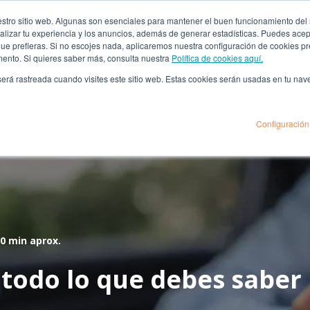
za
ro sitio web. Algunas son esenciales para mantener el buen funcionamiento del sit
lizar tu experiencia y los anuncios, además de generar estadísticas. Puedes acept
 que prefieras. Si no escojes nada, aplicaremos nuestra configuración de cookies 
mento. Si quieres saber más, consulta nuestra
Política de cookies aquí.
énes Somos
Financiación
Seguros
Sedes
B
 será rastreada cuando visites este sitio web. Estas cookies serán usadas en tu na
Configuración
0 min aprox.
 todo lo que debes saber