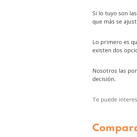
Si lo tuyo son l
que más se ajust
Lo primero es q
existen dos opci
Nosotros las pon
decisión.
.
Te puede intere
Comparat