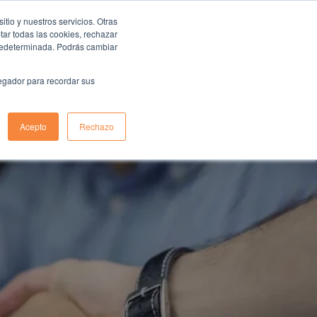
io y nuestros servicios. Otras
ar todas las cookies, rechazar
predeterminada. Podrás cambiar
log
vegador para recordar sus
Acepto
Rechazo