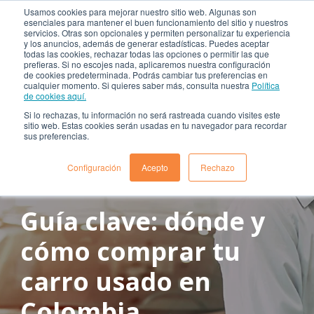
Usamos cookies para mejorar nuestro sitio web. Algunas son
esenciales para mantener el buen funcionamiento del sitio y nuestros
servicios. Otras son opcionales y permiten personalizar tu experiencia
y los anuncios, además de generar estadísticas. Puedes aceptar
todas las cookies, rechazar todas las opciones o permitir las que
prefieras. Si no escojes nada, aplicaremos nuestra configuración
de cookies predeterminada. Podrás cambiar tus preferencias en
cualquier momento. Si quieres saber más, consulta nuestra
Política
de cookies aquí.
Si lo rechazas, tu información no será rastreada cuando visites este
sitio web. Estas cookies serán usadas en tu navegador para recordar
sus preferencias.
Configuración
Acepto
Rechazo
octubre 17, 2018
Tiempo de lectura: 3 min aprox.
Guía clave: dónde y
cómo comprar tu
carro usado en
Colombia