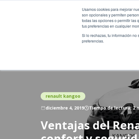
Usados Renting Colombia
Renting Colombia
Locali
Usamos cookies para mejorar nuest
son opcionales y permiten persona
todas las opciones o permitir las
tus preferencias en cualquier mo
Catálogo
Qui
Si lo rechazas, tu información no
preferencias.
renault kangoo
diciembre 4, 2019
Tiempo de lectura: 2 
Ventajas del Ren
confort y seguri