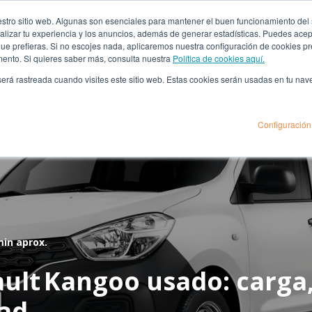
za
ro sitio web. Algunas son esenciales para mantener el buen funcionamiento del sit
lizar tu experiencia y los anuncios, además de generar estadísticas. Puedes acept
 que prefieras. Si no escojes nada, aplicaremos nuestra configuración de cookies 
mento. Si quieres saber más, consulta nuestra
Política de cookies aquí.
énes Somos
Financiación
Seguros
Sedes
B
 será rastreada cuando visites este sitio web. Estas cookies serán usadas en tu na
Configuración
min aprox.
ault Kangoo usado: carga
dad