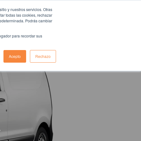
io y nuestros servicios. Otras
ar todas las cookies, rechazar
predeterminada. Podrás cambiar
log
vegador para recordar sus
Acepto
Rechazo
,