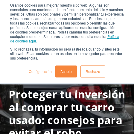
Usamos cookies para mejorar nuestro sitio web. Algunas son
esenciales para mantener el buen funcionamiento del sitio y nuestros
servicios. Otras son opcionales y permiten personalizar tu experiencia
y los anuncios, además de generar estadísticas. Puedes aceptar
todas las cookies, rechazar todas las opciones o permitir las que
prefieras. Si no escojes nada, aplicaremos nuestra configuración
de cookies predeterminada. Podrás cambiar tus preferencias en
cualquier momento. Si quieres saber más, consulta nuestra
Política
de cookies aquí.
Si lo rechazas, tu información no será rastreada cuando visites este
sitio web. Estas cookies serán usadas en tu navegador para recordar
sus preferencias.
Configuración
Acepto
Rechazo
abril 29, 2024
Tiempo de lectura: 2 min aprox.
Proteger tu inversión
al comprar tu carro
usado: consejos para
evitar el robo