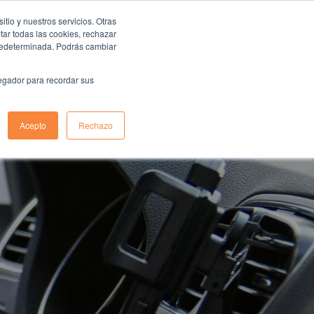
io y nuestros servicios. Otras
ar todas las cookies, rechazar
predeterminada. Podrás cambiar
log
vegador para recordar sus
Acepto
Rechazo