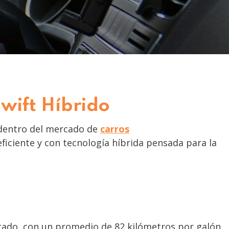
wift Híbrido
a dentro del mercado de
carros
iciente y con tecnología híbrida pensada para la
ercado, con un promedio de 82 kilómetros por galón