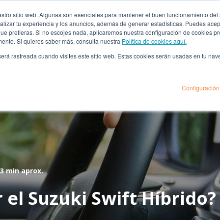
za
ro sitio web. Algunas son esenciales para mantener el buen funcionamiento del sit
lizar tu experiencia y los anuncios, además de generar estadísticas. Puedes acept
 que prefieras. Si no escojes nada, aplicaremos nuestra configuración de cookies 
mento. Si quieres saber más, consulta nuestra
Política de cookies aquí.
énes Somos
Financiación
Seguros
Sedes
B
 será rastreada cuando visites este sitio web. Estas cookies serán usadas en tu na
Configuración
3 min aprox.
el Suzuki Swift Híbrido?