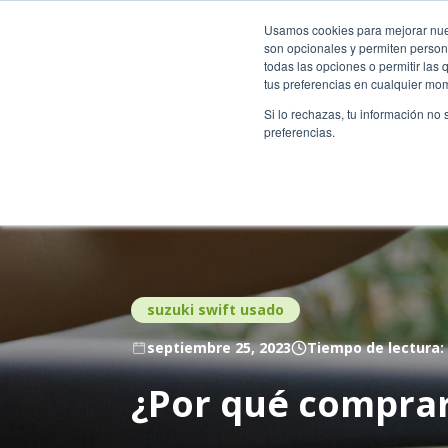
Usados Renting Colombia
Renting Colombia
Locali
Usamos cookies para mejorar nuest
son opcionales y permiten persona
todas las opciones o permitir las
tus preferencias en cualquier mo
Catálogo
Qui
Si lo rechazas, tu información no
preferencias.
suzuki swift usado
septiembre 25, 2023
Tiempo de lectura: 
¿Por qué comprar 