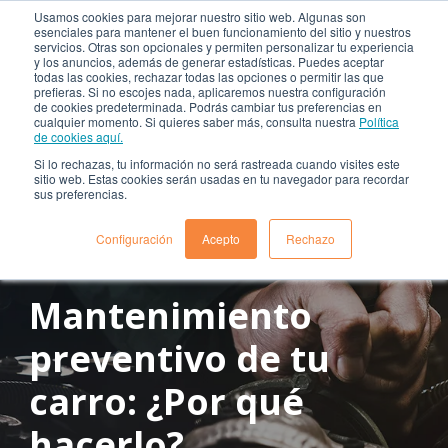
Usamos cookies para mejorar nuestro sitio web. Algunas son
esenciales para mantener el buen funcionamiento del sitio y nuestros
servicios. Otras son opcionales y permiten personalizar tu experiencia
y los anuncios, además de generar estadísticas. Puedes aceptar
todas las cookies, rechazar todas las opciones o permitir las que
prefieras. Si no escojes nada, aplicaremos nuestra configuración
de cookies predeterminada. Podrás cambiar tus preferencias en
cualquier momento. Si quieres saber más, consulta nuestra
Política
de cookies aquí.
Si lo rechazas, tu información no será rastreada cuando visites este
sitio web. Estas cookies serán usadas en tu navegador para recordar
sus preferencias.
Configuración
Acepto
Rechazo
julio 21, 2021
Tiempo de lectura: 3 min aprox.
Mantenimiento
preventivo de tu
carro: ¿Por qué
hacerlo?