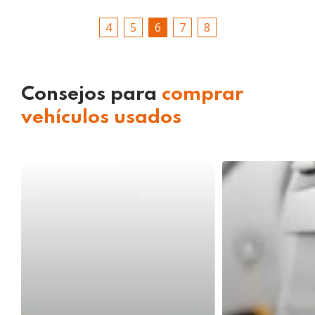
4
5
6
7
8
Primera
Última
Consejos para
comprar
vehículos usados