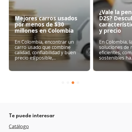
¿Vale la pen
Mejores carros usados
D2S? Descu
por menos de $30
característi
millones en Colombia
y precio
En Colombia, encontrar un
En Colombia, l
carro usado que combine
soluciones de 
calidad, confiabilidad y buen
eficientes, com
precio es posible,...
sostenibles ha..
Te puede interesar
Catálogo